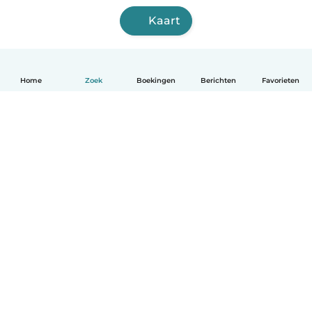
Kaart
Home
Zoek
Boekingen
Berichten
Favorieten
Nederlands
Hoe het werkt
Help
Voorwaarden & Privacy
Tarieven
Bedrijfsgegevens
Babysits for Work
Community standaarden