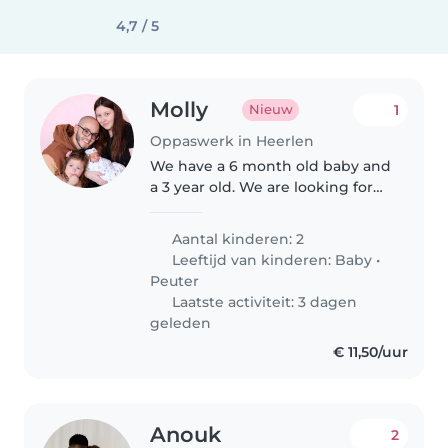
4,7 / 5
Molly
1
Nieuw
Oppaswerk in Heerlen
We have a 6 month old baby and
a 3 year old. We are looking for
babysitting for one offs in the
evenings. Our toddler is very
Aantal kinderen: 2
energetic and sweet, she is
Leeftijd van kinderen:
Baby
•
always laughing and asking..
Peuter
Laatste activiteit: 3 dagen
geleden
€ 11,50/uur
Anouk
2