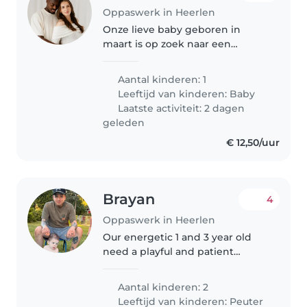
Oppaswerk in Heerlen
Onze lieve baby geboren in
maart is op zoek naar een
liefdevolle Oppas of Nanny. Ik
werk thuis, dus ik ben thuis
Aantal kinderen: 1
aanwezig en kan je
Leeftijd van kinderen:
Baby
ondersteunen waar nodig. Onze
Laatste activiteit: 2 dagen
kleine man heeft overdag..
geleden
€ 12,50/uur
Brayan
4
Oppaswerk in Heerlen
Our energetic 1 and 3 year old
need a playful and patient
Babysitter or Nanny to keep up
with their lively world. English-
Aantal kinderen: 2
speaking preferred for easy
Leeftijd van kinderen:
Peuter