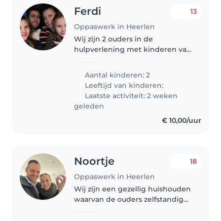
Ferdi
13
Oppaswerk in Heerlen
Wij zijn 2 ouders in de
hulpverlening met kinderen van
9 en 6 jaar. Door wisseldiensten
zullen wij een aantal dagen per
Aantal kinderen: 2
week (geen vaste dagen) oppas
Leeftijd van kinderen:
nodig hebben in de (vroege)
Laatste activiteit: 2 weken
ochtenduren..
geleden
€ 10,00/uur
Noortje
18
Oppaswerk in Heerlen
Wij zijn een gezellig huishouden
waarvan de ouders zelfstandig
ondernemer zijn en wat hulp
kunnen gebruiken voor de zorg