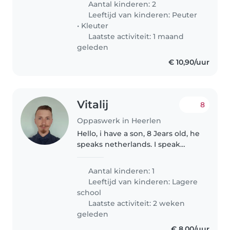
Aantal kinderen: 2
van onze dochter van 4 en zoon
Leeftijd van kinderen:
Peuter
van 2. Dochter houdt van
•
Kleuter
tekenen..
Laatste activiteit: 1 maand
geleden
€ 10,90/uur
Vitalij
8
Oppaswerk in Heerlen
Hello, i have a son, 8 Jears old, he
speaks netherlands. I speak
englisch, german and we both
speak russian as Mothers
Aantal kinderen: 1
language. I am an surgeon and
Leeftijd van kinderen:
Lagere
have to work at night in
school
Hospital,..
Laatste activiteit: 2 weken
geleden
€ 8,00/uur