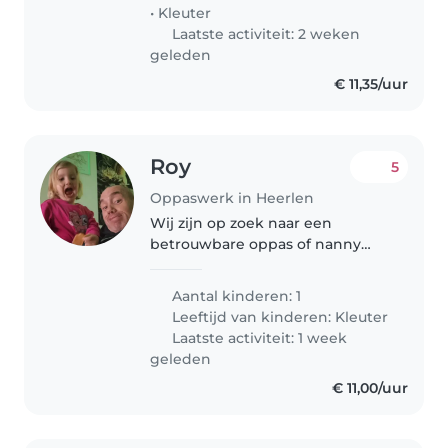
chats! Let's arrange a meet-up..
•
Kleuter
Laatste activiteit: 2 weken
geleden
€ 11,35/uur
Roy
5
Oppaswerk in Heerlen
Wij zijn op zoek naar een
betrouwbare oppas of nanny
voor onze energieke en
nieuwsgierige peuter in de
Aantal kinderen: 1
leeftijd van 4. Miis erg vriendelijk
Leeftijd van kinderen:
Kleuter
en speels. We hebben een
Laatste activiteit: 1 week
oppas of nanny..
geleden
€ 11,00/uur