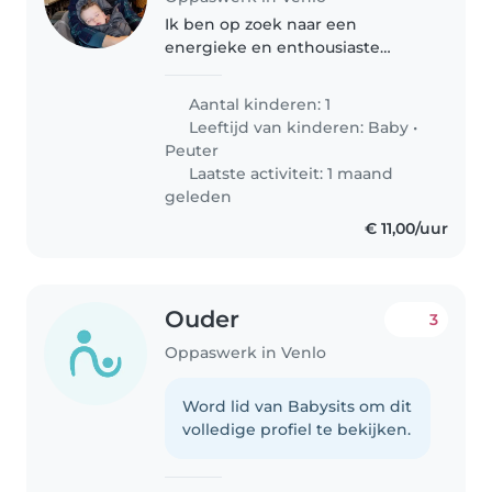
Ik ben op zoek naar een
energieke en enthousiaste
oppas voor mijn jonge gezin.
Mijn 2-jarige baby speels,
Aantal kinderen: 1
grappig en vol energie. Ik zoek
Leeftijd van kinderen:
Baby
•
iemand die ervaring heeft met
Peuter
het verzorgen..
Laatste activiteit: 1 maand
geleden
€ 11,00/uur
Ouder
3
Oppaswerk in Venlo
Word lid van Babysits om dit
volledige profiel te bekijken.