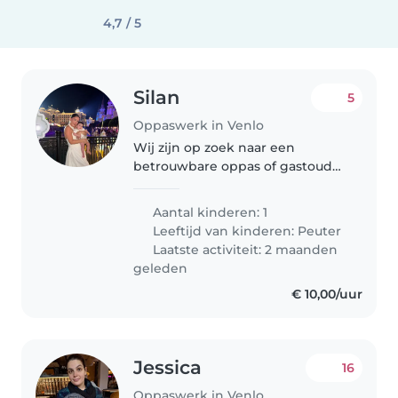
4,7 / 5
Silan
5
Oppaswerk in Venlo
Wij zijn op zoek naar een
betrouwbare oppas of gastouder
voor onze levendige,
nieuwsgierige en liefhebbende
Aantal kinderen: 1
peutertje. We wonen in een
Leeftijd van kinderen:
Peuter
gezellig huis en hopen iemand
Laatste activiteit: 2 maanden
te vinden die onze..
geleden
€ 10,00/uur
Jessica
16
Oppaswerk in Venlo