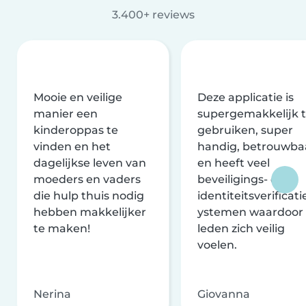
3.400+ reviews
Mooie en veilige
Deze applicatie is
manier een
supergemakkelijk 
kinderoppas te
gebruiken, super
vinden en het
handig, betrouwba
dagelijkse leven van
en heeft veel
moeders en vaders
beveiligings- en
die hulp thuis nodig
identiteitsverificati
hebben makkelijker
ystemen waardoor
te maken!
leden zich veilig
voelen.
Nerina
Giovanna