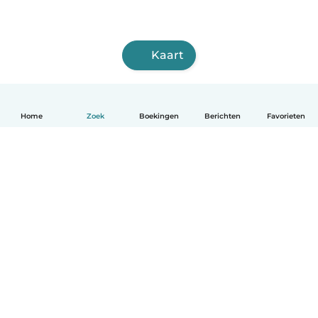
Kaart
Home
Zoek
Boekingen
Berichten
Favorieten
Nederlands
Hoe het werkt
Help
Voorwaarden & Privacy
Tarieven
Bedrijfsgegevens
Babysits for Work
Community standaarden