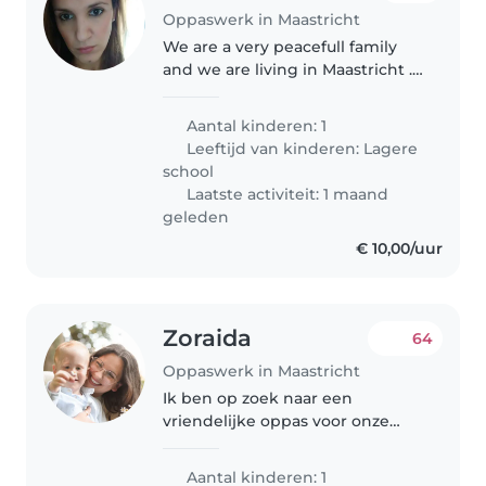
Oppaswerk in Maastricht
We are a very peacefull family
and we are living in Maastricht . I
am looking for a babysitter to
take care of my little son who is
Aantal kinderen: 1
7 years old
Leeftijd van kinderen:
Lagere
school
Laatste activiteit: 1 maand
geleden
€ 10,00/uur
Zoraida
64
Oppaswerk in Maastricht
Ik ben op zoek naar een
vriendelijke oppas voor onze
levendige, nieuwsgierige
peutertje. Mijn zoontje is vol
Aantal kinderen: 1