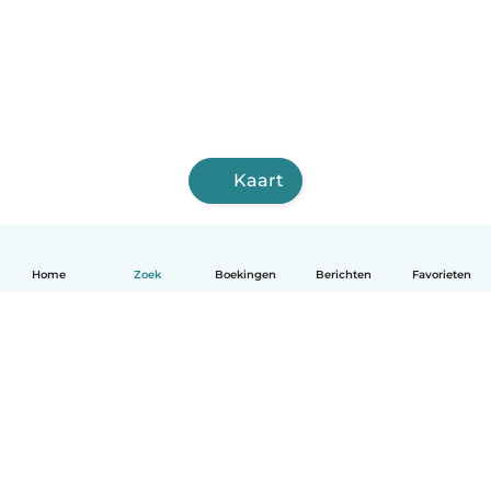
Kaart
Home
Zoek
Boekingen
Berichten
Favorieten
Nederlands
Hoe het werkt
Help
Voorwaarden & Privacy