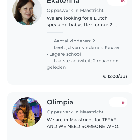
Ekaterina
16
Oppaswerk in Maastricht
We are looking for a Dutch
speaking babysitter for our 2-
year old daughter who could
come to our house several times
Aantal kinderen: 2
a week for about 1,5 hours to
Leeftijd van kinderen:
Peuter
interact with her (play, read,
•
Lagere school
draw,..
Laatste activiteit: 2 maanden
geleden
€ 12,00/uur
Olimpia
9
Oppaswerk in Maastricht
We are in Maastricht for TEFAF
AND WE NEED SOMEONE WHO
LOOKs AFTER VITTORIA FOR THE
12th and 13th of march. Thank