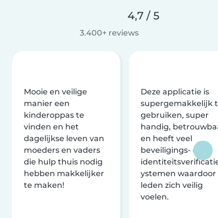
4,7 / 5
3.400+ reviews
Mooie en veilige
Deze applicatie is
manier een
supergemakkelijk 
kinderoppas te
gebruiken, super
vinden en het
handig, betrouwba
dagelijkse leven van
en heeft veel
moeders en vaders
beveiligings- en
die hulp thuis nodig
identiteitsverificati
hebben makkelijker
ystemen waardoor
te maken!
leden zich veilig
voelen.