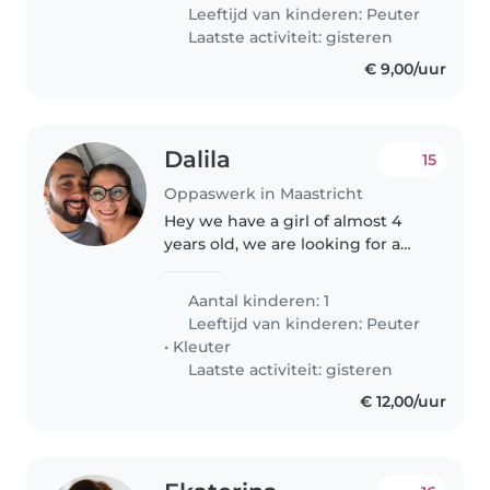
energie en vriendelijk. Ons gezin
Leeftijd van kinderen:
Peuter
heeft een hond, dus het is
Laatste activiteit: gisteren
belangrijk..
€ 9,00/uur
Dalila
15
Oppaswerk in Maastricht
Hey we have a girl of almost 4
years old, we are looking for a
person who can stay with her
only 5/6 hours on Saturdays and
Aantal kinderen: 1
Sundays from 11.30 to 17.00. She is
Leeftijd van kinderen:
Peuter
a curious and very active..
•
Kleuter
Laatste activiteit: gisteren
€ 12,00/uur