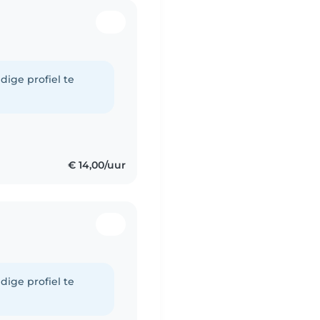
dige profiel te
€ 14,00/uur
dige profiel te