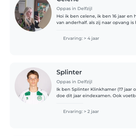
Oppas in Delfzijl
Hoi ik ben celene, ik ben 16 jaar en 
van anderhalf. als zij naar opvang is
tepassen en heb zusjes en neefjes e
vaak op..
Ervaring: > 4 jaar
Splinter
Oppas in Delfzijl
Ik ben Splinter Klinkhamer (17 jaar o
doe dit jaar eindexamen. Ook voetba
o19 en voetbal is dan ook mijn groot
sociaal..
Ervaring: > 2 jaar