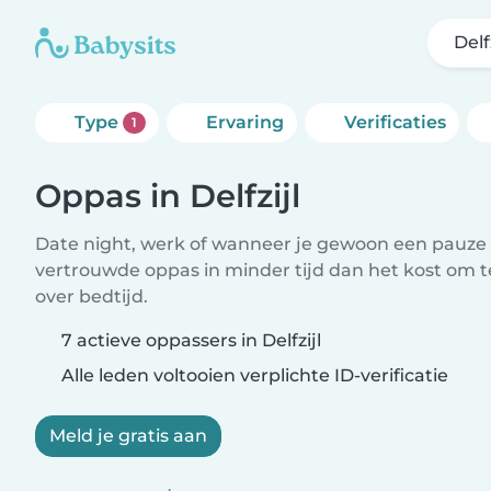
Delfz
Type
Ervaring
Verificaties
1
Oppas in Delfzijl
Date night, werk of wanneer je gewoon een pauze 
vertrouwde oppas in minder tijd dan het kost om 
over bedtijd.
7 actieve oppassers in Delfzijl
Alle leden voltooien verplichte ID-verificatie
Meld je gratis aan