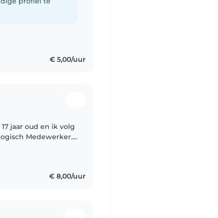
dige profiel te
€ 5,00/uur
17 jaar oud en ik volg
gogisch Medewerker.
ijn tweede jaar.
€ 8,00/uur