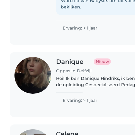
zorgzaam en doe nu kader..
Word lid van Babysits om dit volle
bekijken.
Ervaring: < 1 jaar
Danique
Nieuw
Oppas in Delfzijl
Hoi! Ik ben Danique Hindriks, ik ben 
de opleiding Gespecialiseerd Peda
Na de zomervakantie begin ik aan m
Werken met kinderen..
Ervaring: > 1 jaar
Celene