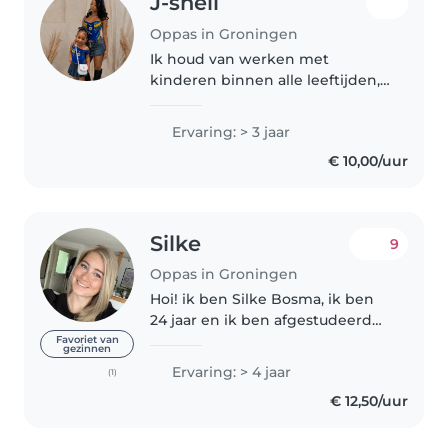
J-shell
Oppas in Groningen
Ik houd van werken met
kinderen binnen alle leeftijden,
van baby's tot
basisschoolkinderen. Ik heb zelf
Ervaring: > 3 jaar
een zusje van 3 en pas
€ 10,00/uur
regelmatig op kinderen vooral
van andere familie leden...
Silke
9
Oppas in Groningen
Hoi! ik ben Silke Bosma, ik ben
24 jaar en ik ben afgestudeerd
als gespecialiseerd pedagogisch
Favoriet van
gezinnen
medewerker. Ik werk
Ervaring: > 4 jaar
(1)
momenteel op de peuter,
€ 12,50/uur
kinderopvang en bso. Ik heb dus
ervaring..