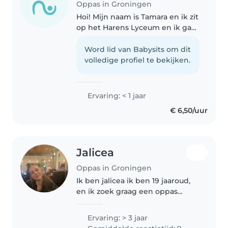
Oppas in Groningen
Hoi! Mijn naam is Tamara en ik zit
op het Harens Lyceum en ik ga
naar 4 vwo. Ik heb ervaring met
oppassen op peuters, kleuters
Word lid van Babysits om dit
en oudere kinderen. Ik vind het
volledige profiel te bekijken.
leuk om met kinderen..
Ervaring: < 1 jaar
€ 6,50/uur
Jalicea
Oppas in Groningen
Ik ben jalicea ik ben 19 jaaroud,
en ik zoek graag een oppas
adres. Ik ben sociaal, ik hou van
kinderen en momenteel doe ik
Ervaring: > 3 jaar
ook animatie werk. Daarbij hou