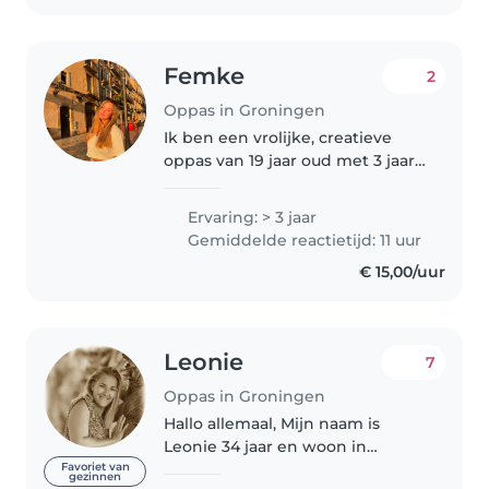
Femke
2
Oppas in Groningen
Ik ben een vrolijke, creatieve
oppas van 19 jaar oud met 3 jaar
ervaring in het oppassen van
baby's, peuters, kleuters en
Ervaring: > 3 jaar
schoolgaande kinderen. Ik ben
Gemiddelde reactietijd: 11 uur
BHV-gecertificeerd en voel me..
€ 15,00/uur
Leonie
7
Oppas in Groningen
Hallo allemaal, Mijn naam is
Leonie 34 jaar en woon in
Groningen. Ik werk in de
Favoriet van
gezinnen