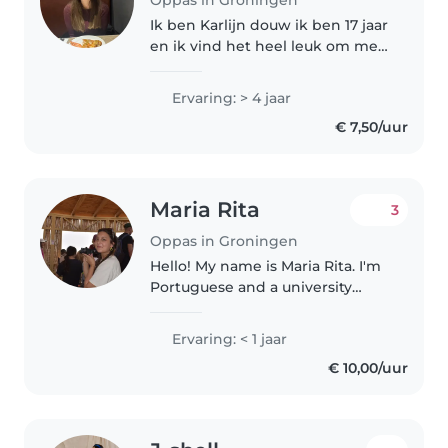
Ik ben Karlijn douw ik ben 17 jaar
en ik vind het heel leuk om met
kinderen te werken. Ik vind het
heel leuk om boekjes voor te
Ervaring: > 4 jaar
lezen, om te knutselen en te
€ 7,50/uur
spelen. Ik ben heel erg..
Maria Rita
3
Oppas in Groningen
Hello! My name is Maria Rita. I'm
Portuguese and a university
student here in Groningen. I'm
very responsible and attentive,
Ervaring: < 1 jaar
and I have a younger brother. I'm
€ 10,00/uur
happy to help with household..