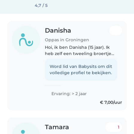
4,7 / 5
Danisha
Oppas in Groningen
Hoi, ik ben Danisha (15 jaar). Ik
heb zelf een tweeling broertje
en zusje, dus ik weet hoe ik goed
op kinderen moet letten. Ik ben
Word lid van Babysits om dit
geduldig, oplettend en vind het
volledige profiel te bekijken.
leuk om samen te..
Ervaring: > 2 jaar
€ 7,00/uur
Tamara
1