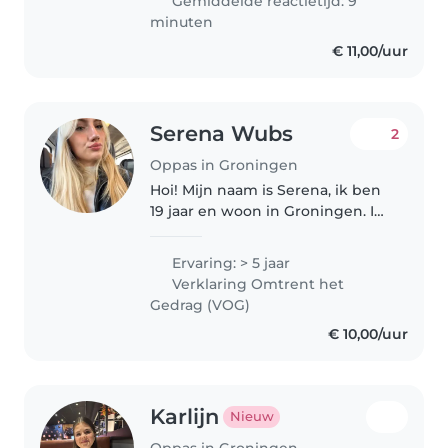
Gemiddelde reactietijd: 9
ik van gezelligheid en vind..
minuten
€ 11,00/uur
Serena Wubs
2
Oppas in Groningen
Hoi! Mijn naam is Serena, ik ben
19 jaar en woon in Groningen. Ik
volg de opleiding
Gespecialiseerd Pedagogisch
Ervaring: > 5 jaar
Medewerker (deeltijd) en werk
Verklaring Omtrent het
daarnaast 3 dagen in de
Gedrag (VOG)
kinderopvang,..
€ 10,00/uur
Karlijn
Nieuw
Oppas in Groningen