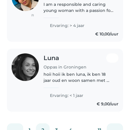
I am a responsible and caring
young woman with a passion for
(1)
working with children and
helping them have a fun and
Ervaring: > 4 jaar
safe time. I have experience
€ 10,00/uur
caring for children of various
ages,..
Luna
Oppas in Groningen
hoii hoii ik ben luna, ik ben 18
jaar oud en woon samen met me
moeder en me kat otje in de
oosterpark wijk. en ben net
Ervaring: < 1 jaar
geslaagd van mijn MBO
€ 9,00/uur
opleiding (leisure and events). ik
heb..