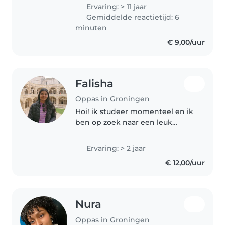
kinderopvang op een
Ervaring: > 11 jaar
babygroep. inmiddels zelf ook
Gemiddelde reactietijd: 6
mama van een dochter van 4
minuten
jaar oud. Naast het werk..
€ 9,00/uur
Falisha
Oppas in Groningen
Hoi! ik studeer momenteel en ik
ben op zoek naar een leuk
oppasadres om naast mijn studie
wat bij te verdienen. Ik heb al
Ervaring: > 2 jaar
ervaring met kinderen. Ik heb
€ 12,00/uur
drie keer gewerkt op de
kinderopvang..
Nura
Oppas in Groningen