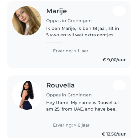
Marije
Oppas in Groningen
Ik ben Marije, ik ben 18 jaar, zit in
5 vwo en wil wat extra centjes
verdienen. Ik ben altijd
opgegroeid met zussen en
Ervaring: < 1 jaar
broers waaronder een oudere
€ 9,00/uur
zus, een broertje die 2 jaar
jonger..
Rouvella
Oppas in Groningen
Hey there! My name is Rouvella. I
am 25, from UAE, and have been
working as a nanny and
childminder to a Dutch family in
Ervaring: > 6 jaar
Groningen for 5 years already! I
€ 12,50/uur
have quite a large family..