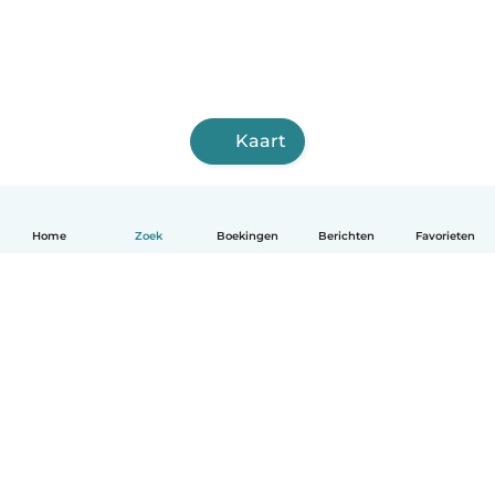
Kaart
Home
Zoek
Boekingen
Berichten
Favorieten
Nederlands
Hoe het werkt
Help
Voorwaarden & Privacy
Tarieven
Bedrijfsgegevens
Babysits for Work