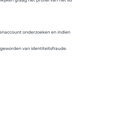
ijken graag het profiel van het lid
ledenaccount onderzoeken en indien
nt geworden van identiteitsfraude.