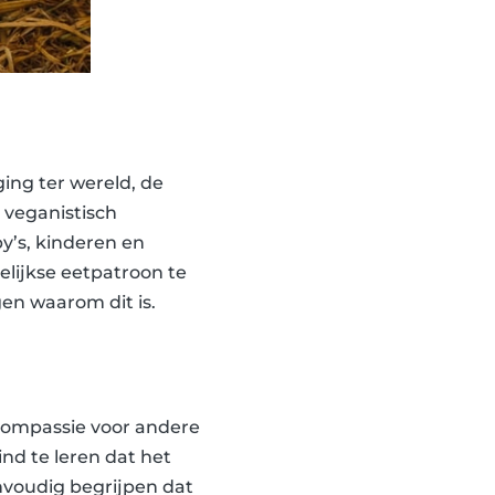
ging ter wereld, de
 veganistisch
’s, kinderen en
lijkse eetpatroon te
gen waarom dit is.
t compassie voor andere
nd te leren dat het
envoudig begrijpen dat