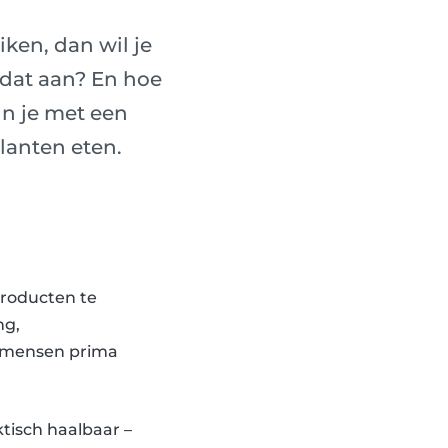
iken, dan wil je
 dat aan? En hoe
un je met een
lanten eten.
producten te
ng,
t mensen prima
ktisch haalbaar –