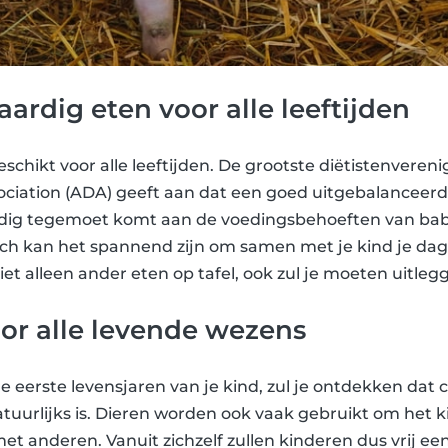
ardig eten voor alle leeftijden
eschikt voor alle leeftijden. De grootste diëtistenvereni
ociation (ADA) geeft aan dat een goed uitgebalanceerd
edig tegemoet komt aan de voedingsbehoeften van baby
ch kan het spannend zijn om samen met je kind je dage
et alleen ander eten op tafel, ook zul je moeten uitleg
or alle levende wezens
de eerste levensjaren van je kind, zul je ontdekken da
tuurlijks is. Dieren worden ook vaak gebruikt om het ki
met anderen. Vanuit zichzelf zullen kinderen dus vrij e