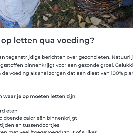
 op letten qua voeding?
an tegenstrijdige berichten over gezond eten. Natuurlijk
gsstoffen binnenkrijgt voor een gezonde groei. Gelukk
 de voeding als snel zorgen dat een dieet van 100% plan
n waar je op moeten letten zijn
:
rd eten
 voldoende calorieën binnenkrijgt
tijden en tussendoortjes
en met veel (toegevoegd) zout of suiker