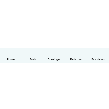
Home
Zoek
Boekingen
Berichten
Favorieten
Nederlands
Hoe het werkt
Help
Voorwaarden & Privacy