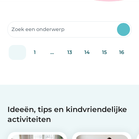
Doorzoek Community Thema's
1
...
13
14
15
16
Ideeën, tips en kindvriendelijke
activiteiten