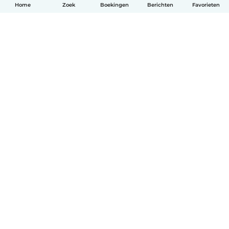
Home
Zoek
Boekingen
Berichten
Favorieten
Nederlands
Hoe het werkt
Help
Voorwaarden & Privacy
Tarieven
Bedrijfsgegevens
Babysits for Work
Community standaarden
© Babysits B.V.