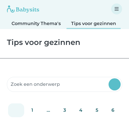
Community Thema's
Tips voor gezinnen
T
Tips voor gezinnen
Doorzoek Community Thema's
1
...
3
4
5
6