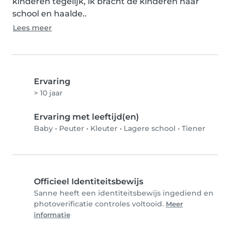
kinderen tegelijk, ik bracht de kinderen naar 
school en haalde..
Lees meer
Ervaring
> 10 jaar
Ervaring met leeftijd(en)
Baby
•
Peuter
•
Kleuter
•
Lagere school
•
Tiener
Officieel Identiteitsbewijs
Sanne heeft een identiteitsbewijs ingediend en
photoverificatie controles voltooid.
Meer
informatie