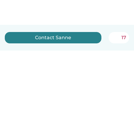
Contact Sanne
17
Nederlands
Hoe het werkt
Help
Voorwaarden & Privacy
Tarieven
Bedrijfsgegevens
Babysits for Work