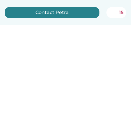
Contact Petra
15
Nederlands
Hoe het werkt
Help
Voorwaarden & Privacy
Tarieven
Bedrijfsgegevens
Babysits for Work
Community standaarden