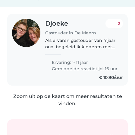
Djoeke
2
Gastouder in De Meern
Als ervaren gastouder van 41jaar
oud, begeleid ik kinderen met
liefde en geduld. Met mijn 20
jaar ervaring in de
Ervaring: > 11 jaar
kinderopvang, ben ik
Gemiddelde reactietijd: 16 uur
gecertificeerd in eerste hulp en
€ 10,90/uur
veiligheid. Ik..
Zoom uit op de kaart om meer resultaten te
vinden.