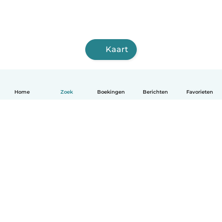
Kaart
Home
Zoek
Boekingen
Berichten
Favorieten
Nederlands
Hoe het werkt
Help
Voorwaarden & Privacy
Tarieven
Bedrijfsgegevens
Babysits for Work
Community standaarden