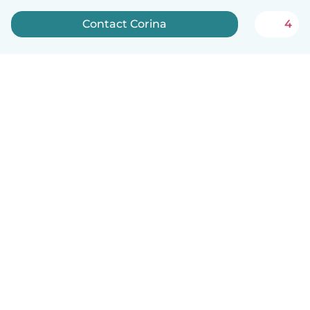
Contact Corina
4
Nederlands
Hoe het werkt
Help
Voorwaarden & Privacy
Tarieven
Bedrijfsgegevens
Babysits for Work
Community standaarden