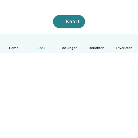
Kaart
Home
Zoek
Boekingen
Berichten
Favorieten
Nederlands
Hoe het werkt
Help
Voorwaarden & Privacy
Tarieven
Bedrijfsgegevens
Babysits for Work
Community standaarden