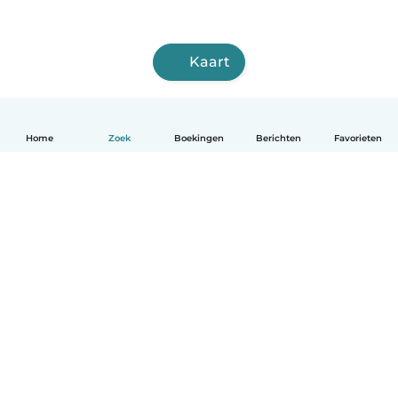
Kaart
Home
Zoek
Boekingen
Berichten
Favorieten
Nederlands
Hoe het werkt
Help
Voorwaarden & Privacy
Tarieven
Bedrijfsgegevens
Babysits for Work
Community standaarden