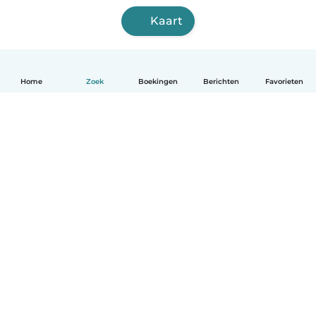
Kaart
Home
Zoek
Boekingen
Berichten
Favorieten
Nederlands
Hoe het werkt
Help
Voorwaarden & Privacy
Tarieven
Bedrijfsgegevens
Babysits for Work
Community standaarden