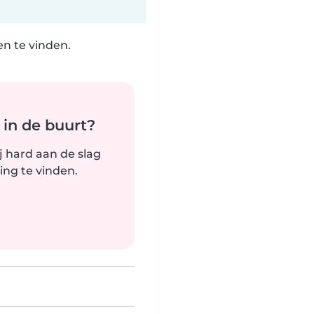
n te vinden.
 in de buurt?
j hard aan de slag
ng te vinden.