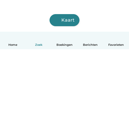
Kaart
Home
Zoek
Boekingen
Berichten
Favorieten
Nederlands
Hoe het werkt
Help
Voorwaarden & Privacy
Tarieven
Bedrijfsgegevens
Babysits for Work
Community standaarden