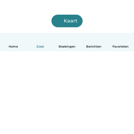
Kaart
Home
Zoek
Boekingen
Berichten
Favorieten
Nederlands
Hoe het werkt
Help
Voorwaarden & Privacy
Tarieven
Bedrijfsgegevens
Babysits for Work
Community standaarden