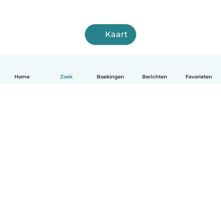
Kaart
Home
Zoek
Boekingen
Berichten
Favorieten
Nederlands
Hoe het werkt
Help
Voorwaarden & Privacy
Tarieven
Bedrijfsgegevens
Babysits for Work
Community standaarden