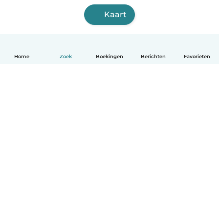
Kaart
Home
Zoek
Boekingen
Berichten
Favorieten
Nederlands
Hoe het werkt
Help
Voorwaarden & Privacy
Tarieven
Bedrijfsgegevens
Babysits for Work
Community standaarden