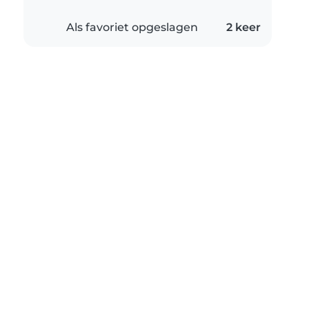
Als favoriet opgeslagen
2 keer