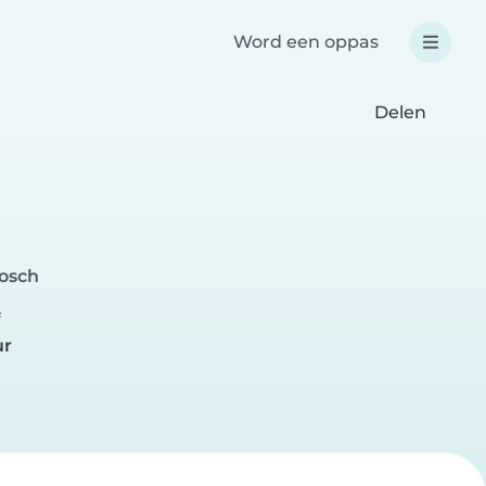
Word een oppas
Delen
bosch
f
ur