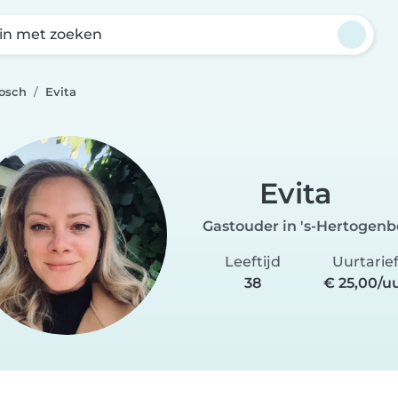
in met zoeken
bosch
Evita
Evita
Gastouder in 's-Hertogen
Leeftijd
Uurtarie
38
€ 25,00/u