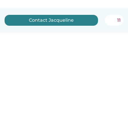
Contact Jacqueline
11
Nederlands
Hoe het werkt
Help
Voorwaarden & Privacy
Tarieven
Bedrijfsgegevens
Babysits for Work
Community standaarden