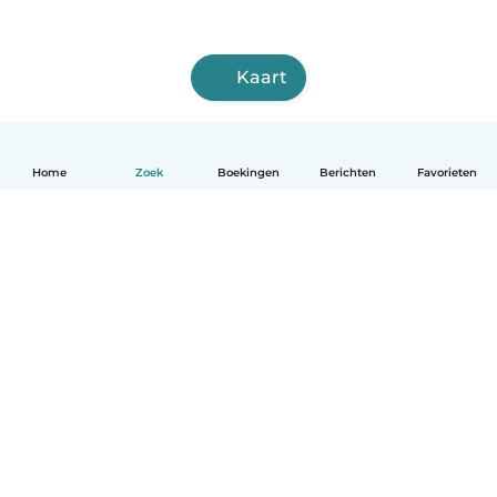
Kaart
Home
Zoek
Boekingen
Berichten
Favorieten
Nederlands
Hoe het werkt
Help
Voorwaarden & Privacy
Tarieven
Bedrijfsgegevens
Babysits for Work
Community standaarden