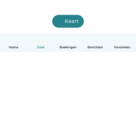
Kaart
Home
Zoek
Boekingen
Berichten
Favorieten
Nederlands
Hoe het werkt
Help
Voorwaarden & Privacy
Tarieven
Bedrijfsgegevens
Babysits for Work
Community standaarden