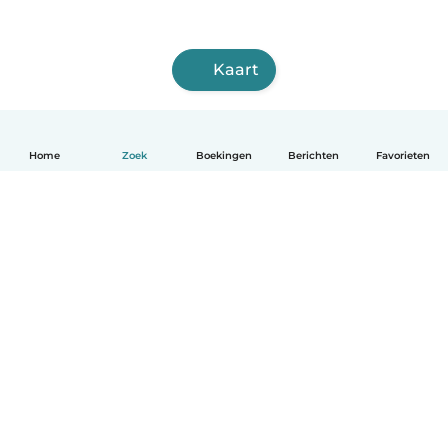
Kaart
Home
Zoek
Boekingen
Berichten
Favorieten
Nederlands
Hoe het werkt
Help
Voorwaarden & Privacy
Tarieven
Bedrijfsgegevens
Babysits for Work
Community standaarden