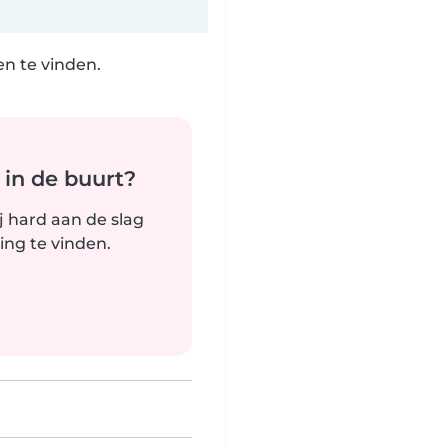
n te vinden.
 in de buurt?
j hard aan de slag
ng te vinden.