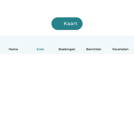
Kaart
Home
Zoek
Boekingen
Berichten
Favorieten
Nederlands
Hoe het werkt
Help
Voorwaarden & Privacy
Tarieven
Bedrijfsgegevens
Babysits for Work
Community standaarden