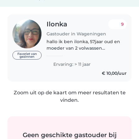
Ilonka
9
Gastouder in Wageningen
hallo ik ben ilonka, 57jaar oud en
moeder van 2 volwassen
kinderen, die niet meer thuis
Favoriet van
gezinnen
wonen. ik ben al meer dan 25jaar
Ervaring: > 11 jaar
werkzaam als gastouder voor
€ 10,00/uur
verschillende bureaus.
Voorheen..
Zoom uit op de kaart om meer resultaten te
vinden.
Geen geschikte gastouder bij