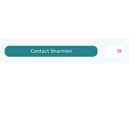
Contact Sharmini
19
Nederlands
Hoe het werkt
Help
Voorwaarden & Privacy