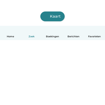
Kaart
Home
Zoek
Boekingen
Berichten
Favorieten
Nederlands
Hoe het werkt
Help
Voorwaarden & Privacy
Tarieven
Bedrijfsgegevens
Babysits for Work
Community standaarden