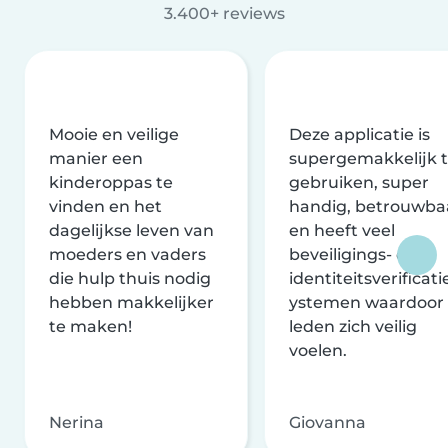
3.400+ reviews
Mooie en veilige
Deze applicatie is
manier een
supergemakkelijk 
kinderoppas te
gebruiken, super
vinden en het
handig, betrouwba
dagelijkse leven van
en heeft veel
moeders en vaders
beveiligings- en
die hulp thuis nodig
identiteitsverificati
hebben makkelijker
ystemen waardoor
te maken!
leden zich veilig
voelen.
Nerina
Giovanna