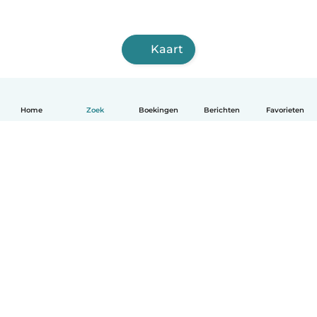
Kaart
Home
Zoek
Boekingen
Berichten
Favorieten
Nederlands
Hoe het werkt
Help
Voorwaarden & Privacy
Tarieven
Bedrijfsgegevens
Babysits for Work
Community standaarden