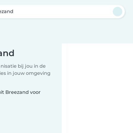
ezand
and
satie bij jou in de
ties in jouw omgeving
it Breezand voor