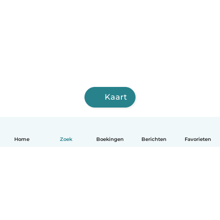
Kaart
Home
Zoek
Boekingen
Berichten
Favorieten
Nederlands
Hoe het werkt
Help
Voorwaarden & Privacy