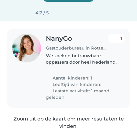
4,7 / 5
NanyGo
1
Gastouderbureau in Rotterdam
We zoeken betrouwbare
oppassers door heel Nederland.
Wij zijn flexibel en houden van
spontane spelletjes! Graag even
Aantal kinderen: 1
koffie drinken tijdens een
Leeftijd van kinderen:
kennismaking. meld je aan op
Laatste activiteit: 1 maand
nannygo..
geleden
Zoom uit op de kaart om meer resultaten te
vinden.