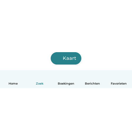
Kaart
Home
Zoek
Boekingen
Berichten
Favorieten
Nederlands
Hoe het werkt
Help
Voorwaarden & Privacy