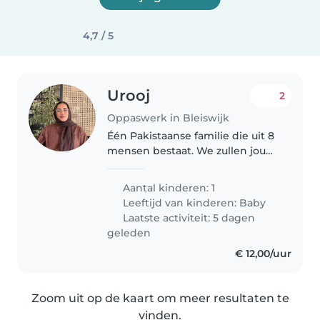
4,7 / 5
Urooj
2
Oppaswerk in Bleiswijk
Één Pakistaanse familie die uit 8
mensen bestaat. We zullen jou
alle ruimte geven op je gemak
te voelen
Aantal kinderen: 1
Leeftijd van kinderen:
Baby
Laatste activiteit: 5 dagen
geleden
€ 12,00/uur
Zoom uit op de kaart om meer resultaten te
vinden.