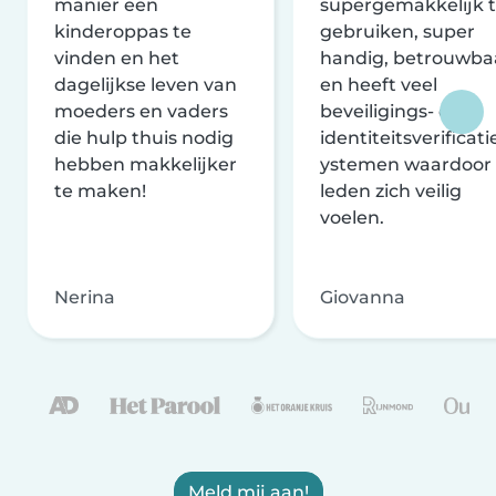
manier een
supergemakkelijk 
kinderoppas te
gebruiken, super
vinden en het
handig, betrouwba
dagelijkse leven van
en heeft veel
moeders en vaders
beveiligings- en
die hulp thuis nodig
identiteitsverificati
hebben makkelijker
ystemen waardoor
te maken!
leden zich veilig
voelen.
Nerina
Giovanna
Meld mij aan!