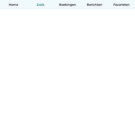
Home
Zoek
Boekingen
Berichten
Favorieten
Nederlands
Hoe het werkt
Help
Voorwaarden & Privacy
Tarieven
Bedrijfsgegevens
Babysits for Work
Community standaarden
© Babysits B.V.