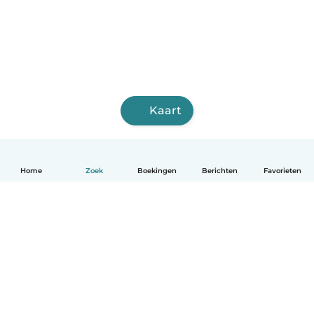
Kaart
Home
Zoek
Boekingen
Berichten
Favorieten
Nederlands
Hoe het werkt
Help
Voorwaarden & Privacy