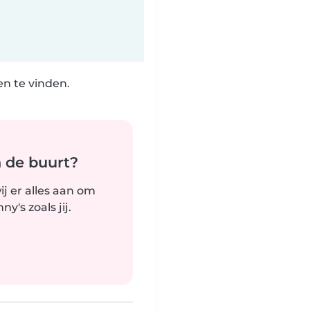
n te vinden.
n de buurt?
j er alles aan om
's zoals jij.