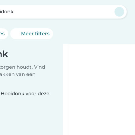
idonk
es
Meer filters
nk
zorgen houdt. Vind
npakken van een
t Hooidonk voor deze