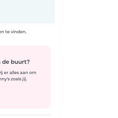
n te vinden.
n de buurt?
j er alles aan om
's zoals jij.