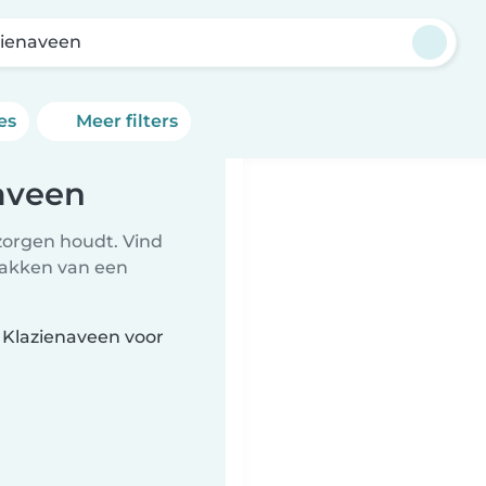
zienaveen
es
Meer filters
aveen
zorgen houdt. Vind
npakken van een
 Klazienaveen voor