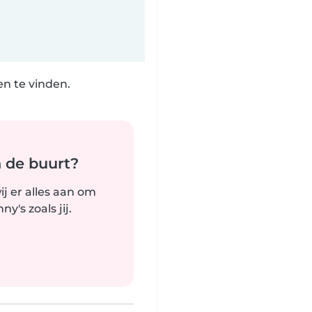
n te vinden.
n de buurt?
j er alles aan om
's zoals jij.