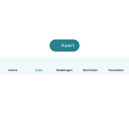
Kaart
Home
Zoek
Boekingen
Berichten
Favorieten
Nederlands
Hoe het werkt
Help
Voorwaarden & Privacy