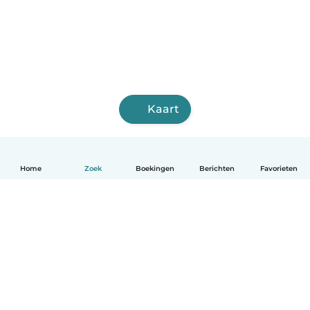
Kaart
Home
Zoek
Boekingen
Berichten
Favorieten
Nederlands
Hoe het werkt
Help
Voorwaarden & Privacy