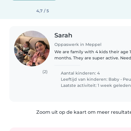
4,7 / 5
Sarah
Oppaswerk in Meppel
We are family with 4 kids their age 12
months. They are super active. Nee
and play with them. All kids is boy 
with play..
(2)
Aantal kinderen: 4
Leeftijd van kinderen:
Baby
•
Peu
Laatste activiteit: 1 week gelede
Zoom uit op de kaart om meer resultate