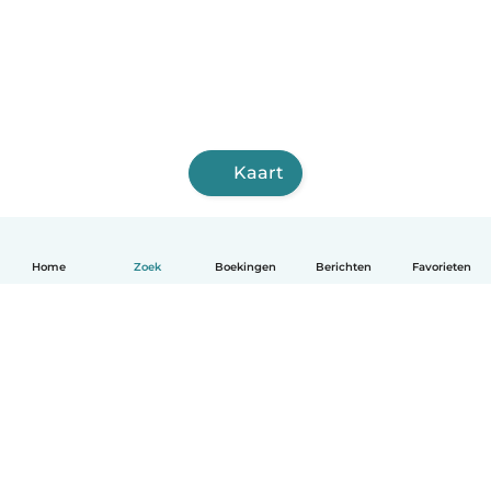
Kaart
Home
Zoek
Boekingen
Berichten
Favorieten
Nederlands
Hoe het werkt
Help
Voorwaarden & Privacy