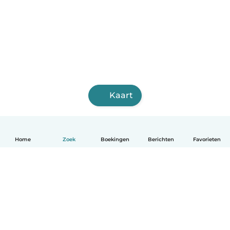
Kaart
Home
Zoek
Boekingen
Berichten
Favorieten
Nederlands
Hoe het werkt
Help
Voorwaarden & Privacy