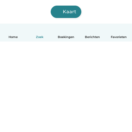
Kaart
Home
Zoek
Boekingen
Berichten
Favorieten
Nederlands
Hoe het werkt
Help
Voorwaarden & Privacy
Tarieven
Bedrijfsgegevens
Babysits for Work
Community standaarden