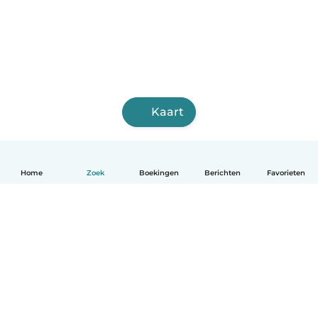
Kaart
Home
Zoek
Boekingen
Berichten
Favorieten
Nederlands
Hoe het werkt
Help
Voorwaarden & Privacy