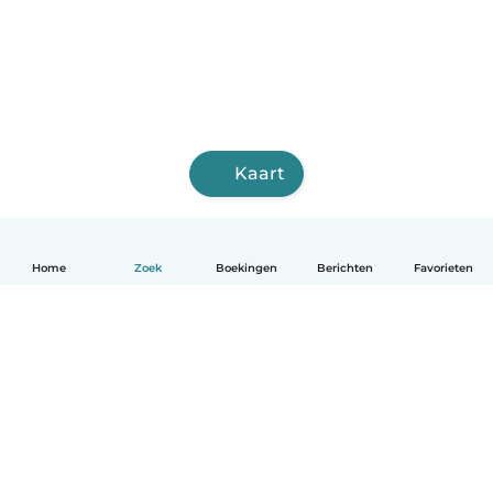
Kaart
Home
Zoek
Boekingen
Berichten
Favorieten
Nederlands
Hoe het werkt
Help
Voorwaarden & Privacy